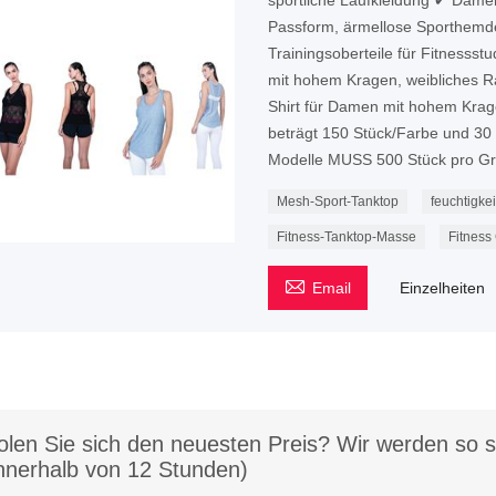
sportliche Laufkleidung ✔ Dame
Passform, ärmellose Sporthemde
Trainingsoberteile für Fitnesss
mit hohem Kragen, weibliches R
Shirt für Damen mit hohem Kra
beträgt 150 Stück/Farbe und 30
Modelle MUSS 500 Stück pro Grö
Mesh-Sport-Tanktop
feuchtigke
Fitness-Tanktop-Masse
Fitness

Email
Einzelheiten
olen Sie sich den neuesten Preis? Wir werden so s
innerhalb von 12 Stunden)