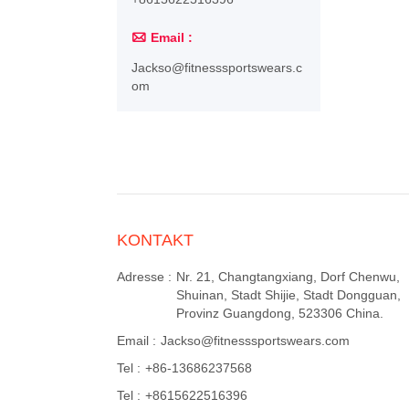

Email :
Jackso@fitnesssportswears.c
om
KONTAKT
Adresse :
Nr. 21, Changtangxiang, Dorf Chenwu,
Shuinan, Stadt Shijie, Stadt Dongguan,
Provinz Guangdong, 523306 China.
Email :
Jackso@fitnesssportswears.com
Tel :
+86-13686237568
Tel :
+8615622516396