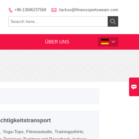

+86-13686237568
Jackso@fitnesssportswears.com


ÜBER UNS


chtigkeitstransport
 Yoga-Tops, Fitnessstudio, Trainingsshirts,