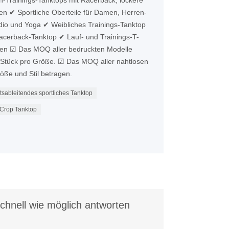
n-Trainings-Tanktops mit Racerback, lockere
n ✔ Sportliche Oberteile für Damen, Herren-
tudio und Yoga ✔ Weibliches Trainings-Tanktop
acerback-Tanktop ✔ Lauf- und Trainings-T-
gen ☑ Das MOQ aller bedruckten Modelle
 Stück pro Größe. ☑ Das MOQ aller nahtlosen
ße und Stil betragen.
itsableitendes sportliches Tanktop
 Crop Tanktop
chnell wie möglich antworten