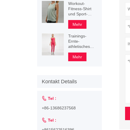
Workout-
Fitness-Shirt
und Sport-
Tanktop
Mehr
Trainings-
Ernte-
athletisches
Trägershirt der
benutzerdefinierten
Mehr
Frauen
Kontakt Details

Tel :
+86-13686237568

Tel :
+8615622516396