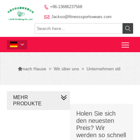
+86-13686237568


Jackso@fitnesssportswears.com



>
Wir über uns
>
Unternehmen stil
nach Hause
MEHR
PRODUKTE
Holen Sie sich
den neuesten
Preis? Wir
werden so schnell