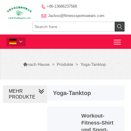
+86-13686237568


Jackso@fitnesssportswears.com



>
Produkte
>
Yoga-Tanktop
nach Hause
MEHR
Yoga-Tanktop
PRODUKTE
Workout-
Fitness-Shirt
und Sport-