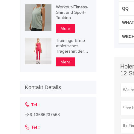
Workout-Fitness-
QQ
Shirt und Sport-
Tanktop
WHAT
Mehr
WECH
Trainings-Ernte-
athletisches
Trägershirt der
benutzerdefinierten
Frauen
Mehr
Holen
12 S
Kontakt Details

Tel :
+86-13686237568

Tel :