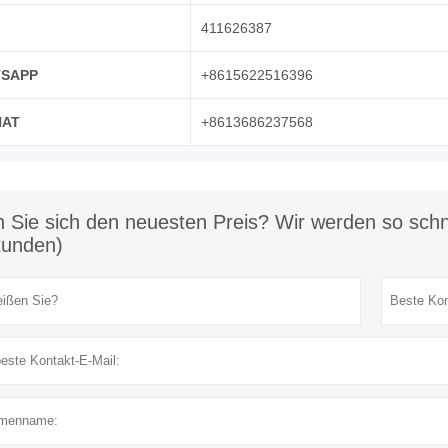
411626387
SAPP
+8615622516396
AT
+8613686237568
 Sie sich den neuesten Preis? Wir werden so schne
tunden)