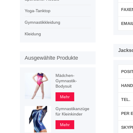
FAXEN
Yoga-Tanktop
Gymnastikkleidung
EMAIL
Kleidung
Jacks
Ausgewählte Produkte
POSI
Mädchen-
Gymnastik-
HAND
Bodysuit
Mehr
TEL.
Gymnastikanzüge
PER E
für Kleinkinder
Mehr
SKYP