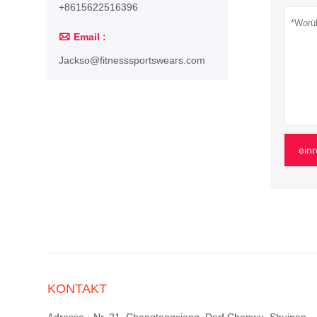
+8615622516396

Email :
Jackso@fitnesssportswears.com
ein
KONTAKT