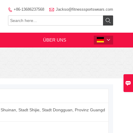

+86-13686237568
Jackso@fitnesssportswears.com


ÜBER UNS


Shuinan, Stadt Shijie, Stadt Dongguan, Provinz Guangd