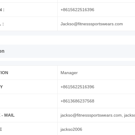
 :
+8615622516396
 :
Jackso@fitnesssportswears.com
on
TION
Manager
Y
+8615622516396
+8613686237568
 - MAIL
jackso@fitnesssportswears.com, jac
E
jackso2006