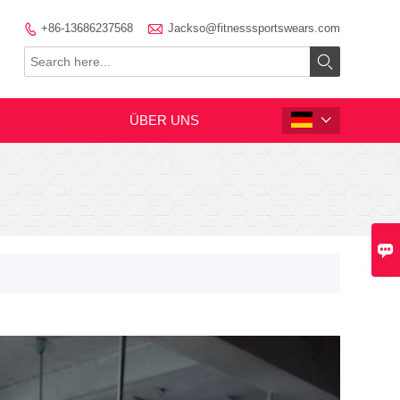

+86-13686237568
Jackso@fitnesssportswears.com


ÜBER UNS

