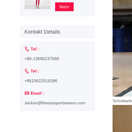
benutzerdefinierten
Frauen
Mehr
Kontakt Details

Tel :
+86-13686237568

Tel :
+8615622516396

Email :
Schnittarb
Jackso@fitnesssportswears.com