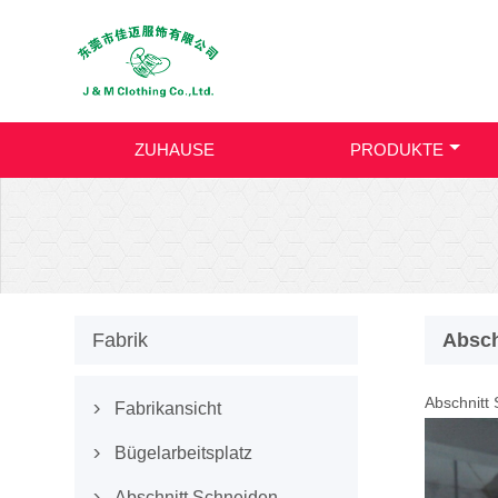
ZUHAUSE
PRODUKTE
Fabrik
Absch
Abschnitt
Fabrikansicht

Bügelarbeitsplatz

Abschnitt Schneiden